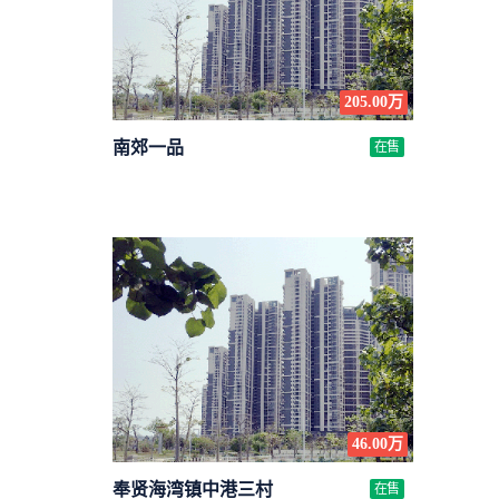
205.00万
南郊一品
在售
46.00万
奉贤海湾镇中港三村
在售