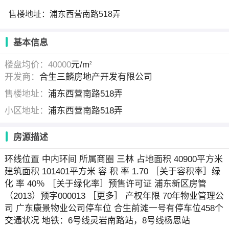
售楼地址：浦东西营南路518弄
基本信息
楼盘均价：40000
元/m
2
开发商：
合生三麟房地产开发有限公司
售楼地址：
浦东西营南路518弄
小区地址：
浦东西营南路518弄
房源描述
环线位置 中内环间 所属商圈 三林 占地面积 40900平方米
建筑面积 101401平方米 容 积 率 1.70 ［关于容积率］绿
化 率 40％ ［关于绿化率］预售许可证 浦东新区房管
（2013）预字000013 ［更多］ 产权年限 70年物业管理公
司 广东康景物业公司停车位 合生前滩一号有停车位458个
交通状况 地铁：6号线灵岩南路站，8号线杨思站